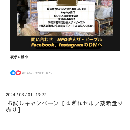
表示を縮小
す
16
吉田 恵美子、田中 亜季、他14人
べ
て
の
リ
ア
ク
シ
2024
03
01 13:27
/
/
ョ
ン
:
お試しキャンペーン【はぎれセルフ裁断量り
売り】