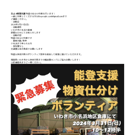
急遽
#能登支援
物資の仕分け作業を行います！
一緒に作業してくださる方はthepeople.cont@gmail.comまで
ご連絡ください。
・活動日
2024年3月31日(日)
・活動場所
いわき市小名浜の倉庫
詳細はＤＭにてお知らせします
・活動内容
物資の仕分け作業です
・募集対象/条件
小名浜まで来られる方
・参加費なし
交通費は自己負担でお願いします
物資は神奈川県のボランティア団体を経由して能登に届けていただきます。
福島県いわき市から神奈川県までの輸送費カンパにご協力お願いします！
上記連絡先までご一報ください。